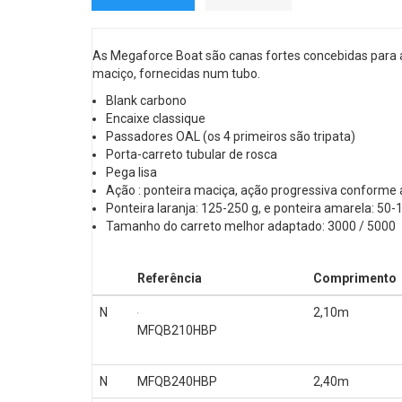
As Megaforce Boat são canas fortes concebidas para a
maciço, fornecidas num tubo.
Blank carbono
Encaixe classique
Passadores OAL (os 4 primeiros são tripata)
Porta-carreto tubular de rosca
Pega lisa
Ação : ponteira maciça, ação progressiva conforme a
Ponteira laranja: 125-250 g, e ponteira amarela: 50-
Tamanho do carreto melhor adaptado: 3000 / 5000
Referência
Comprimento
N
2,10m
MFQB210HBP
N
MFQB240HBP
2,40m