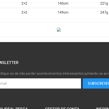
2+2
140cm
221g
2+2
149cm
247g
WSLETTER
tifique-se de não perder acontecimentos interessantes juntando-se ao