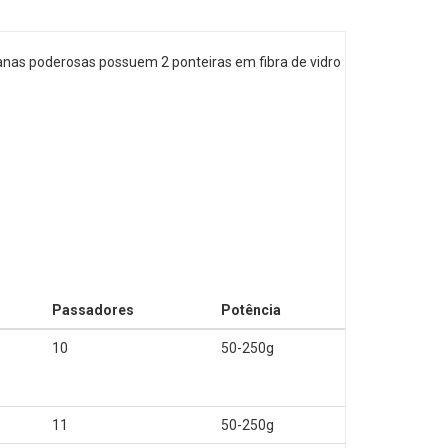
anas poderosas possuem 2 ponteiras em fibra de vidro
Passadores
Potência
10
50-250g
11
50-250g