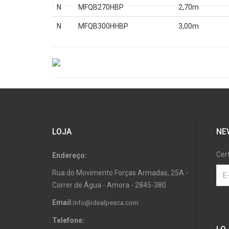
N
MFQB270HBP
2,70m
N
MFQB300HHBP
3,00m
LOJA
NE
Cer
Endereço:
Rua do Movimento Forças Armadas, 25A -
Correr de Água - Amora - 2845-380
Email:
info@idealpesca.com
Telefone: