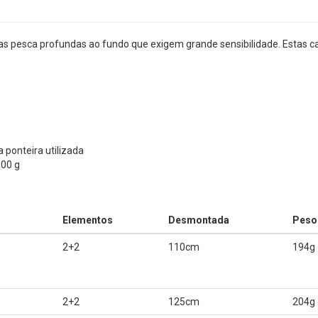
s pesca profundas ao fundo que exigem grande sensibilidade. Estas c
 ponteira utilizada
100 g
Elementos
Desmontada
Peso
2+2
110cm
194g
2+2
125cm
204g