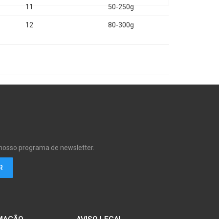
11
50-250g
12
80-300g
 nosso programa de newsletter.