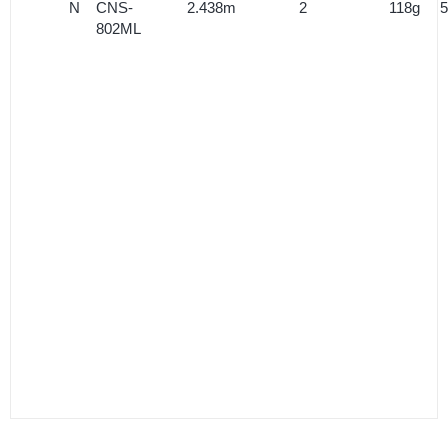
N
CNS-
2.438m
2
118g
5
802ML