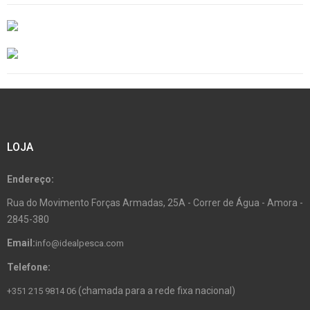
LOJA
Endereço:
Rua do Movimento Forças Armadas, 25A - Correr de Água - Amora -
2845-380
Email:
info@idealpesca.com
Telefone:
(chamada para a rede fixa nacional)
+351 215 9814 06