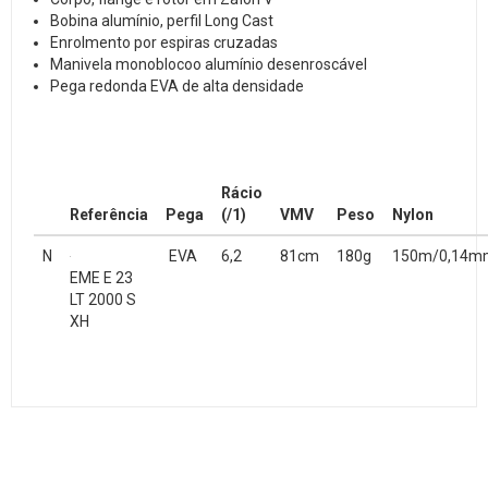
Bobina alumínio, perfil Long Cast
Enrolmento por espiras cruzadas
Manivela monoblocoo alumínio desenroscável
Pega redonda EVA de alta densidade
Rácio
Referência
Pega
(/1)
VMV
Peso
Nylon
N
EVA
6,2
81cm
180g
150m/0,14m
EME E 23
LT 2000 S
XH