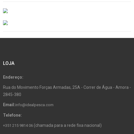
LOJA
Endereço:
Rua do Movimento Forças Armadas, 25A - Correr de Água - Amora -
2845-380
Email:
info@idealpesca.com
Telefone:
(chamada para a rede fixa nacional)
+351 215 9814 06