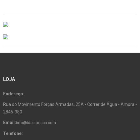
LOJA
Endereço:
Rua do Movimento Forças Armadas, 25A - Correr de Água - Amora -
2845-380
Email:
info@idealpesca.com
Telefone: