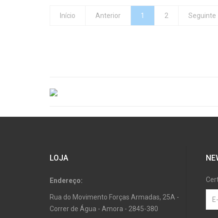
Início
Anterior
1
2
Seguinte
LOJA
NE
Cer
Endereço:
Rua do Movimento Forças Armadas, 25A -
Correr de Água - Amora - 2845-380