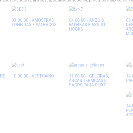
ariados produtos para pesca, qualidade superior, produtos mais comerc
03.00.00 - AMOSTRAS
04.00.00 - ANZÓIS,
05.
TONEIRAS E PALHAÇOS
FATEIXAS E ASSIST
DES
HOOKS
AR
MI
 DE
10.00.00 - VESTUÁRIO
11.00.00 - GELEIRAS,
12.
ARCAS TÉRMICAS E
CA
SACOS PARA PEIXE
14.
PLÁ
AC