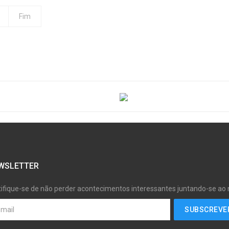
Fim
WSLETTER
tifique-se de não perder acontecimentos interessantes juntando-se ao