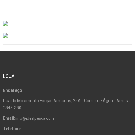
LOJA
Endereço:
Rua do Movimento Forças Armadas, 25A - Correr de Água - Amora -
2845-380
Email:
info@idealpesca.com
Telefone: