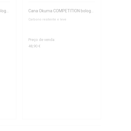
Cana Okuma COMPETITION bolognese 5.00mtrs
Cana Okuma COMPETITION bolognese 4.00mtrs
Carbono resitente e leve
Preço de venda:
48,90 €