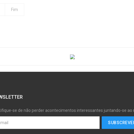
Fim
WSLETTER
tifique-se de não perder acontecimentos interessantes juntando-se ao