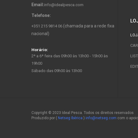
Email:
info@idealpesca.com
Telefone:
LO
(chamada para a rede fixa
+351 215 9814 06
nacional)
LOJ
CAR
Horário:
2ª a 6ª feira das 09h00 às 13h00 - 15h00 às
LIS
19h00
EDI
Sábado das 09h00 às 13h00
Copyright © 2023 Ideal Pesca. Todos os direitos reservados
Produzido por (
Netseg Ibérica
)
info@netseg.com
com o apoi