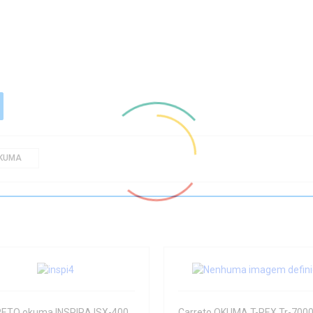
KUMA
CARRETO okuma INSPIRA ISX-4000XA1
Carreto OKUMA T-REX Tr-700