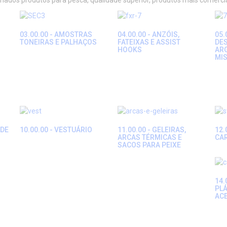
ariados produtos para pesca, qualidade superior, produtos mais comerc
03.00.00 - AMOSTRAS
04.00.00 - ANZÓIS,
05.
TONEIRAS E PALHAÇOS
FATEIXAS E ASSIST
DES
HOOKS
AR
MI
 DE
10.00.00 - VESTUÁRIO
11.00.00 - GELEIRAS,
12.
ARCAS TÉRMICAS E
CA
SACOS PARA PEIXE
14.
PLÁ
AC