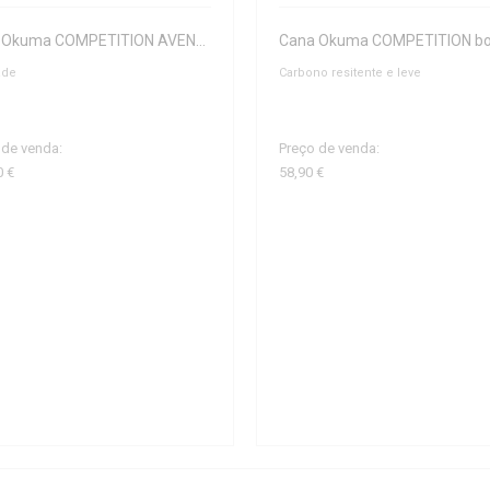
Cana Okuma COMPETITION AVENGER 6.00mtrs
ade
Carbono resitente e leve
 de venda:
Preço de venda:
0 €
58,90 €