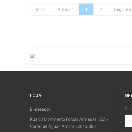
Início
Anterior
1
2
Seguinte
LOJA
NE
Cer
Endereço:
Rua do Movimento Forças Armadas, 25A -
Correr de Água - Amora - 2845-380