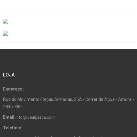
LOJA
Endereço:
Rua do Movimento Forças Armadas, 25A - Correr de Água - Amora -
2845-380
Email:
info@idealpesca.com
Telefone: