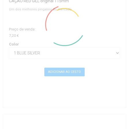
CAÇÃO RED GILL original 115mm
Um dos melhores pingalins do mercado
Preço de venda:
7,20 €
Color