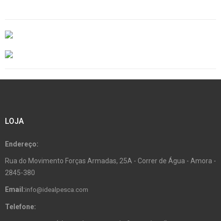
LOJA
Endereço:
Rua do Movimento Forças Armadas, 25A - Correr de Água - Amora -
2845-380
Email:
info@idealpesca.com
Telefone: