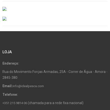
LOJA
Endereço:
Rua do Movimento Forças Armadas, 25A - Correr de Água - Amora -
2845-380
Email:
info@idealpesca.com
Telefone:
(chamada para a rede fixa nacional)
+351 215 9814 06