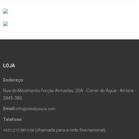
LOJA
Endereço:
Rua do Movimento Forças Armadas, 25A - Correr de Água - Amora -
2845-380
Email:
info@idealpesca.com
Telefone:
(chamada para a rede fixa nacional)
+351 215 9814 06