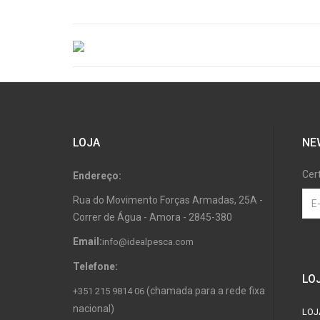
LOJA
NE
Cer
Endereço:
Rua do Movimento Forças Armadas, 25A -
Correr de Água - Amora - 2845-380
Email:
info@idealpesca.com
Telefone:
LO
(chamada para a rede fixa
+351 215 9814 06
nacional)
LOJ