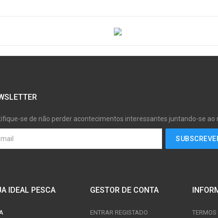
WSLETTER
tifique-se de não perder acontecimentos interessantes juntando-se ao
JA IDEAL PESCA
GESTOR DE CONTA
INFOR
A
ENTRAR REGISTADO
TERMOS 