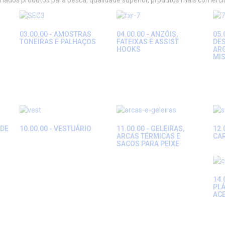
ariados produtos para pesca, qualidade superior, produtos mais comerc
03.00.00 - AMOSTRAS
04.00.00 - ANZÓIS,
05.
TONEIRAS E PALHAÇOS
FATEIXAS E ASSIST
DES
HOOKS
AR
MI
 DE
10.00.00 - VESTUÁRIO
11.00.00 - GELEIRAS,
12.
ARCAS TÉRMICAS E
CA
SACOS PARA PEIXE
14.
PLÁ
AC