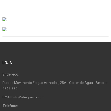
LOJA
Endereço:
Rua do Movimento Forças Armadas, 25A - Correr de Água - Amora -
2845-380
Email:
info@idealpesca.com
Telefone: