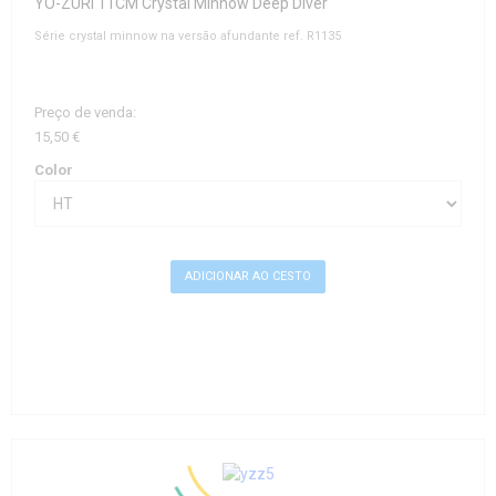
YO-ZURI 11CM Crystal Minnow Deep Diver
Série crystal minnow na versão afundante ref. R1135
Preço de venda:
15,50 €
Color