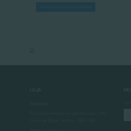
Ver todos os produtos Berkley
LOJA
NE
Cer
Endereço:
Rua do Movimento Forças Armadas, 25A -
Correr de Água - Amora - 2845-380
Email:
info@idealpesca.com