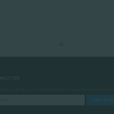
WSLETTER
tifique-se de não perder acontecimentos interessantes juntando-se ao