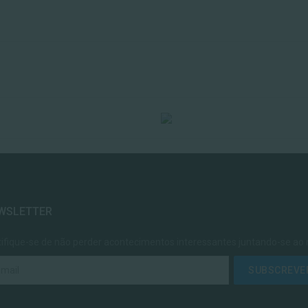
WSLETTER
tifique-se de não perder acontecimentos interessantes juntando-se ao