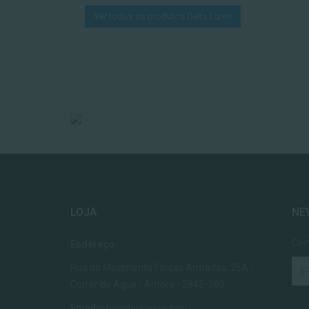
Ver todos os produtos Delta Lures
LOJA
NE
Cer
Endereço:
Rua do Movimento Forças Armadas, 25A -
Correr de Água - Amora - 2845-380
Email:
info@idealpesca.com