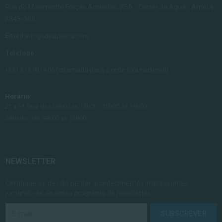
Rua do Movimento Forças Armadas, 25A - Correr de Água - Amora -
2845-380
Email:
info@idealpesca.com
Telefone:
(chamada para a rede fixa nacional)
+351 215 9814 06
Horário:
2ª a 6ª feira das 09h00 às 13h00 - 15h00 às 19h00
Sábado das 09h00 às 13h00
NEWSLETTER
Certifique-se de não perder acontecimentos interessantes
juntando-se ao nosso programa de newsletter.