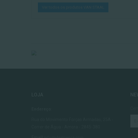
Ver todos os produtos VAN STAAL
LOJA
NE
Cer
Endereço:
Rua do Movimento Forças Armadas, 25A -
Correr de Água - Amora - 2845-380
Email:
info@idealpesca.com