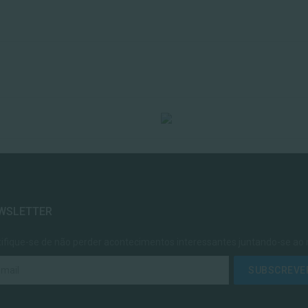
WSLETTER
tifique-se de não perder acontecimentos interessantes juntando-se ao