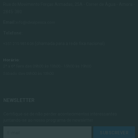
Rua do Movimento Forças Armadas, 25A - Correr de Água - Amora -
2845-380
Email:
info@idealpesca.com
Telefone:
(chamada para a rede fixa nacional)
+351 215 9814 06
Horário:
2ª a 6ª feira das 09h00 às 13h00 - 15h00 às 19h00
Sábado das 09h00 às 13h00
NEWSLETTER
Certifique-se de não perder acontecimentos interessantes
juntando-se ao nosso programa de newsletter.