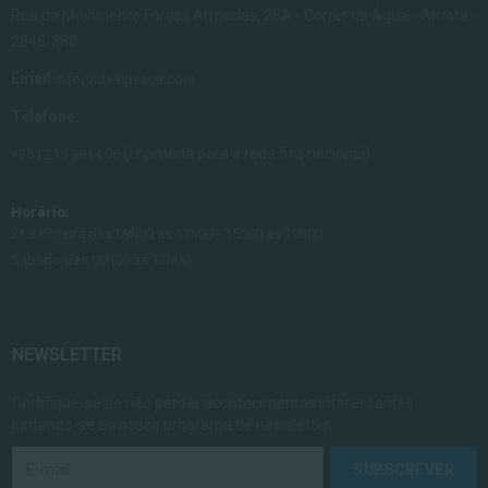
Rua do Movimento Forças Armadas, 25A - Correr de Água - Amora -
2845-380
Email:
info@idealpesca.com
Telefone:
(chamada para a rede fixa nacional)
+351 215 9814 06
Horário:
2ª a 6ª feira das 09h00 às 13h00 - 15h00 às 19h00
Sábado das 09h00 às 13h00
NEWSLETTER
Certifique-se de não perder acontecimentos interessantes
juntando-se ao nosso programa de newsletter.