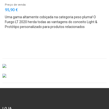
Preço de venda:
95,90 €
Uma gama altamente cobiçada na categoria peso pluma! O
Fuego LT 2020 herda todas as vantagens do conceito Light &
Tough. O corpo e o rotor do Fuego 2020 são feitos de carbono
Protótipo personalizado para produtos relacionados
Zaion V, um novo composto derivado de um carbono ainda mais
resistente. O óleo MagSealed constantemente estabilizado num
campo magnético garante rotação suave e estanqueidade do
corpo. Finalmente, o drag com uma massa ATD é reforçado com
um botão de aperto de tamanhograndel. A melhor relação entre
leveza, robustez e durabilidade.
LOJA