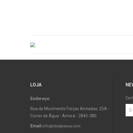
LOJA
NE
Cer
Endereço:
Rua do Movimento Forças Armadas, 25A -
Correr de Água - Amora - 2845-380
Email:
info@idealpesca.com