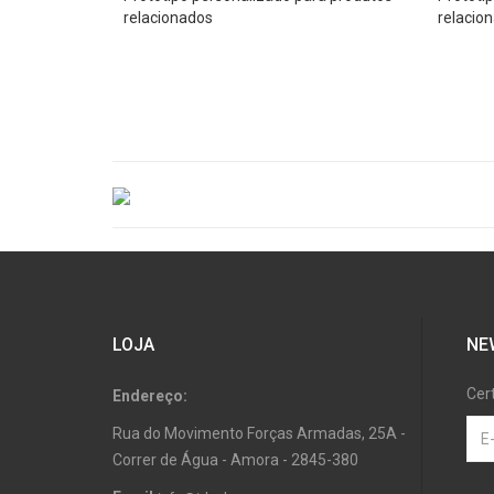
relacionados
relacio
LOJA
NE
Cer
Endereço:
Rua do Movimento Forças Armadas, 25A -
Correr de Água - Amora - 2845-380