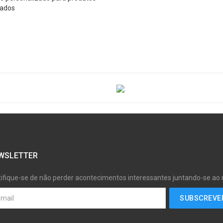
nados
WSLETTER
tifique-se de não perder acontecimentos interessantes juntando-se ao