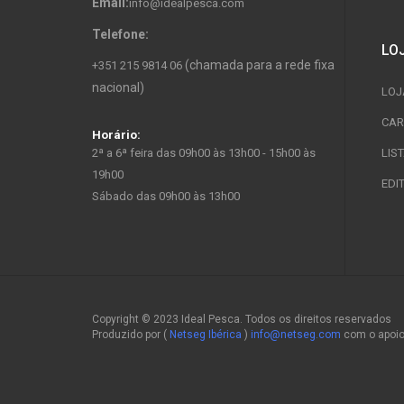
Email:
info@idealpesca.com
Telefone:
LO
(chamada para a rede fixa
+351 215 9814 06
nacional)
LOJ
CAR
Horário:
2ª a 6ª feira das 09h00 às 13h00 - 15h00 às
LIS
19h00
EDI
Sábado das 09h00 às 13h00
Copyright © 2023 Ideal Pesca. Todos os direitos reservados
Produzido por (
Netseg Ibérica
)
info@netseg.com
com o apoi