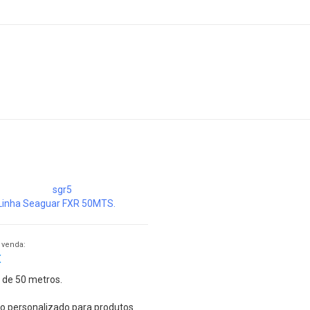
Linha Seaguar FXR 50MTS.
 venda:
€
 de 50 metros.
po personalizado para produtos