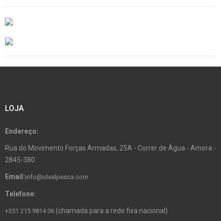
LOJA
Endereço:
Rua do Movimento Forças Armadas, 25A - Correr de Água - Amora -
2845-380
Email:
info@idealpesca.com
Telefone:
(chamada para a rede fixa nacional)
+351 215 9814 06