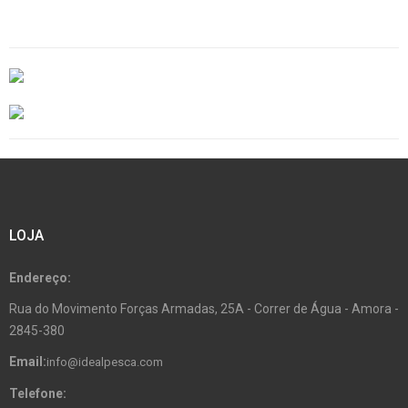
LOJA
Endereço:
Rua do Movimento Forças Armadas, 25A - Correr de Água - Amora -
2845-380
Email:
info@idealpesca.com
Telefone: