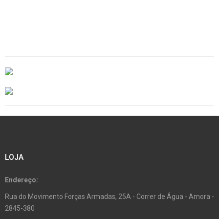
LOJA
Endereço:
Rua do Movimento Forças Armadas, 25A - Correr de Água - Amora -
2845-380