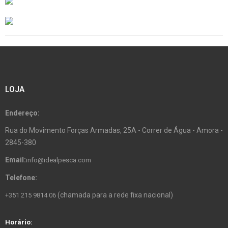
LOJA
Endereço:
Rua do Movimento Forças Armadas, 25A - Correr de Água - Amora -
2845-380
Email:
info@idealpesca.com
Telefone:
(chamada para a rede fixa nacional)
+351 215 9814 06
Horário: