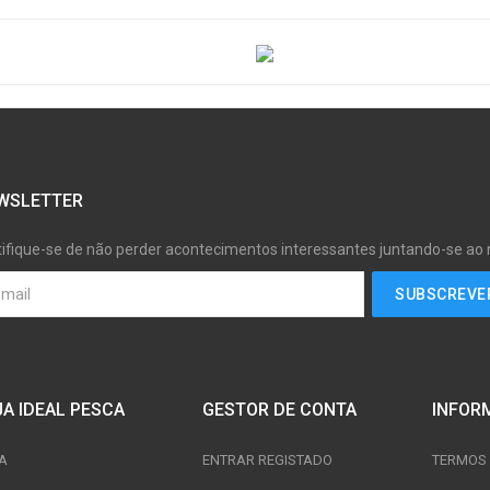
WSLETTER
tifique-se de não perder acontecimentos interessantes juntando-se ao
JA IDEAL PESCA
GESTOR DE CONTA
INFOR
A
ENTRAR REGISTADO
TERMOS 