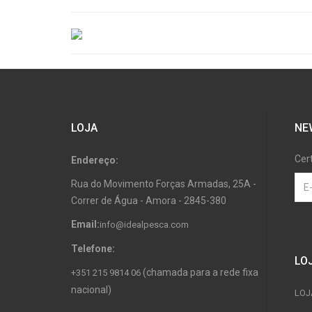
LOJA
NE
Cer
Endereço:
Rua do Movimento Forças Armadas, 25A -
Correr de Água - Amora - 2845-380
Email:
info@idealpesca.com
Telefone:
LO
(chamada para a rede fixa
+351 215 9814 06
nacional)
LOJ