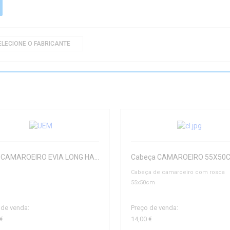
ELECIONE O FABRICANTE
Cabo CAMAROEIRO EVIA LONG HAND 4.20 MTS
Cabeça de camaroeiro com rosca
55x50cm
 de venda:
Preço de venda:
 €
14,00 €