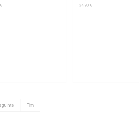
 €
34,90 €
eguinte
Fim