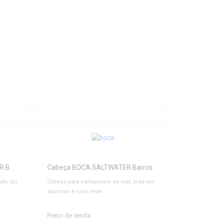
CAMAROEIRO BIG - POLYESTER Barros
Cabeça BOCA SALTWATER Barros
to útil
Cabeça para camaroeiro de mar, toda em
alumínio e com rede ...
Preço de venda: