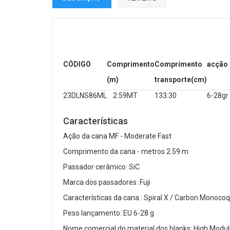
CÓDIGO
Comprimento
Comprimento
acção 
(m)
transporte(cm)
23DLNS86ML
2.59MT
133.30
6-28gr
Características
Ação da cana MF - Moderate Fast
Comprimento da cana - metros 2.59 m
Passador cerâmico: SiC
Marca dos passadores: Fuji
Características da cana : Spiral X / Carbon Monoco
Peso lançamento: EU 6-28 g
Nome comercial do material dos blanks: High Modul