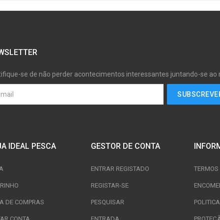
WSLETTER
tifique-se de não perder acontecimentos interessantes juntando-se ao
JA IDEAL PESCA
GESTOR DE CONTA
INFOR
A
ENTRAR REGISTADO
TERMOS 
RINHO
REGISTAR-SE
ENCOME
TA DE COMPRAS
PESQUISAR
POLITIC
TAR CONTA
ENTRADA
PROTEÇ