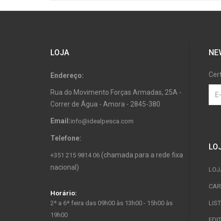
LOJA
NE
Cer
Endereço:
Rua do Movimento Forças Armadas, 25A -
Correr de Água - Amora - 2845-380
Email:
info@idealpesca.com
Telefone:
LO
(chamada para a rede fixa
+351 215 9814 06
nacional)
LOJ
CAR
Horário:
2ª a 6ª feira das 09h00 às 13h00 - 15h00 às
LIS
19h00
EDI