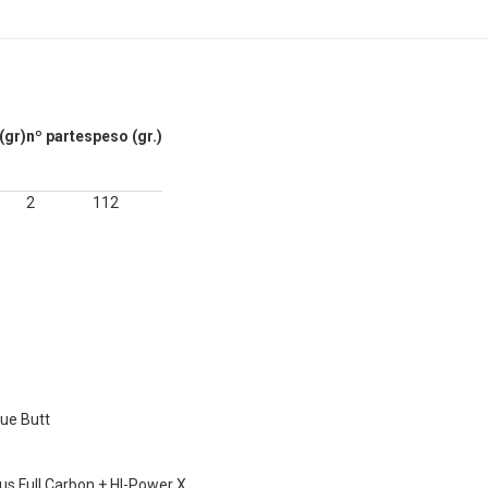
(gr)
nº partes
peso (gr.)
2
112
que Butt
us Full Carbon + HI-Power X