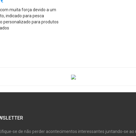
 €
 com muita força devido a um
nto, indicado para pesca
da ou em falésias
po personalizado para produtos
nados
WSLETTER
tifique-se de não perder acontecimentos interessantes juntando-se ao