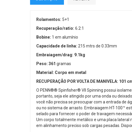
Rolamentos:
5+1
Recuperação/ratio:
6.2:1
Bobine:
1 em alumínio
Capacidade de linha:
215 mtrs de 0.33mm
Embraiagem/drag: 9.1kg
Peso: 361
gramas
Material: Corpo em metal
RECUPERAÇÃO POR VOLTA DE MANIVELA: 101 c
O PENN®® Spinfisher® VII Spinning possui isolame
portanto, seja ele atingido por uma onda ou deixad
você não precisa se preocupar com a entrada de á
ou no sistema de arrasto. Embraiagem HT-100™ est
selado para fornecer o poder de travagem necessár
Um corpo totalmente metálico e uma placa latera
em alinhamento preciso sob cargas pesadas. Dispo