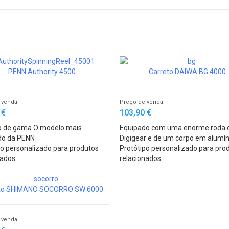
PENN Authority 4500
Carreto DAIWA BG 4000
 venda:
Preço de venda:
 €
103,90 €
 de gama O modelo mais
Equipado com uma enorme roda 
do da PENN
Digigear e de um corpo em alumín
po personalizado para produtos
(BLACK GOLD) é um carreto robus
Protótipo personalizado para pro
nados
talhado para o combate.
relacionados
to SHIMANO SOCORRO SW 6000
 venda: