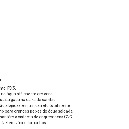
m
nto IPX5,
o na água até chegar em casa,
gua salgada na caixa de câmbio
ão alojadas em um carreto totalmente
io para grandes peixes de água salgada.
l mantêm o sistema de engrenagens CNC
nível em vários tamanhos