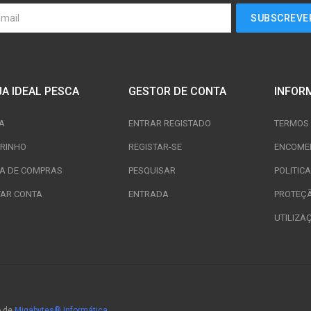
JA IDEAL PESCA
GESTOR DE CONTA
INFOR
A
ENTRAR REGISTADO
TERMOS 
RINHO
REGISTAR-SE
ENCOME
TA DE COMPRAS
PESQUISAR
POLITIC
TAR CONTA
ENTRADA
PROTEÇ
UTILIZA
o de
Migabytes® Informática