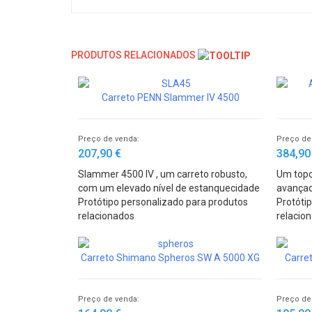
PRODUTOS RELACIONADOS
Carreto PENN Slammer IV 4500
Preço de venda:
Preço de
207,90 €
384,90
Slammer 4500 IV , um carreto robusto,
Um topo
com um elevado nível de estanquecidade
avança
IPX6 construído para durar
Protótipo personalizado para produtos
Protóti
relacionados
relacio
Carreto Shimano Spheros SW A 5000 XG
Carre
Preço de venda:
Preço de