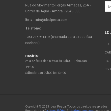
Rua do Movimento Forças Armadas, 25A -
Correr de Água - Amora - 2845-380
Email:
info@idealpesca.com
Telefone:
LO
(chamada para a rede fixa
+351 215 9814 06
nacional)
LOJ
CAR
Horário:
2ª a 6ª feira das 09h00 às 13h00 - 15h00 às
LIS
19h00
EDI
Sábado das 09h00 às 13h00
Copyright © 2023 Ideal Pesca. Todos os direitos reservados
Produzido por (
Netseg Ibérica
)
info@netseg.com
com o apoi