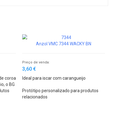
Anzol VMC 7344 WACKY BN
Preço de venda:
3,60 €
de coroa
Ideal para iscar com carangueijo
io, o BG
to
dutos
Protótipo personalizado para produtos
relacionados