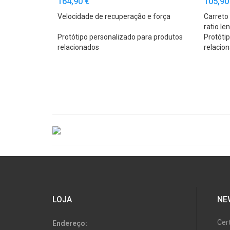
164,90 €
105,90
Velocidade de recuperação e força
Carreto
ratio le
Protótipo personalizado para produtos
embarca
Protóti
relacionados
relacio
LOJA
NE
Cer
Endereço: