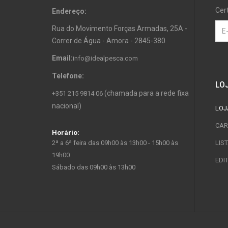
Cer
Endereço:
Rua do Movimento Forças Armadas, 25A -
Correr de Água - Amora - 2845-380
Email:
info@idealpesca.com
Telefone:
LO
(chamada para a rede fixa
+351 215 9814 06
nacional)
LOJ
CAR
Horário:
2ª a 6ª feira das 09h00 às 13h00 - 15h00 às
LIS
19h00
EDI
Sábado das 09h00 às 13h00