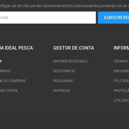
tifique-se de não perder acontecimentos interessantes juntando-se ao
JA IDEAL PESCA
GESTOR DE CONTA
INFOR
A
ENTRAR REGISTADO
TERMOS 
RINHO
REGISTAR-SE
ENCOME
TA DE COMPRAS
PESQUISAR
POLITIC
TAR CONTA
ENTRADA
PROTEÇ
UTILIZA