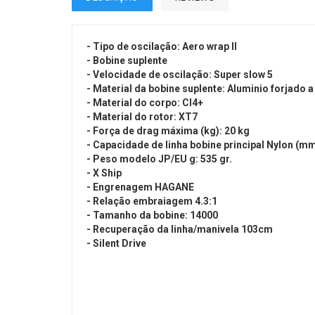
- Tipo de oscilação: Aero wrap II
- Bobine suplente
- Velocidade de oscilação: Super slow 5
- Material da bobine suplente: Aluminio forjado a 
- Material do corpo: CI4+
- Material do rotor: XT7
- Força de drag máxima (kg): 20 kg
- Capacidade de linha bobine principal Nylon (m
- Peso modelo JP/EU g: 535 gr.
- X Ship
- Engrenagem HAGANE
- Relação embraiagem 4.3:1
- Tamanho da bobine: 14000
- Recuperação da linha/manivela 103cm
- Silent Drive