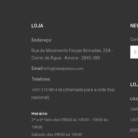
LOJA
NE
Cer
Endereço:
Rua do Movimento Forças Armadas, 25A -
Correr de Água - Amora - 2845-380
Email:
info@idealpesca.com
Telefone:
LO
(chamada para a rede fixa
+351 215 9814 06
nacional)
LOJ
CAR
Horário:
2ª a 6ª feira das 09h00 às 13h00 - 15h00 às
LIS
19h00
EDI
Sábado das 09h00 às 13h00