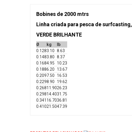
Bobines de 2000 mtrs
Linha criada para pesca de surfcasting,
VERDE BRILHANTE
Ø
kg
lb
0.128
3.10
8.63
0.148
3.80
8.37
0.168
4.95
10.23
0.188
6.20
13.67
0.209
7.50
16.53
0.229
8.90
19.62
0.268
11.90
26.23
0.298
14.40
31.75
0.341
16.70
36.81
0.410
21.50
47.39