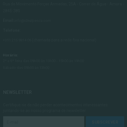
Rua do Movimento Forças Armadas, 25A - Correr de Água - Amora -
2845-380
Email:
info@idealpesca.com
Telefone:
(chamada para a rede fixa nacional)
+351 215 9814 06
Horário:
2ª a 6ª feira das 09h00 às 13h00 - 15h00 às 19h00
Sábado das 09h00 às 13h00
NEWSLETTER
Certifique-se de não perder acontecimentos interessantes
juntando-se ao nosso programa de newsletter.