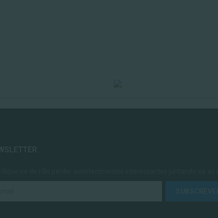
WSLETTER
tifique-se de não perder acontecimentos interessantes juntando-se ao