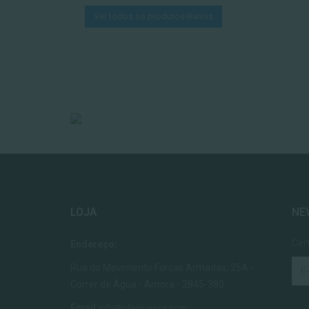
Ver todos os produtos Barros
LOJA
NE
Cer
Endereço:
Rua do Movimento Forças Armadas, 25A -
Correr de Água - Amora - 2845-380
Email:
info@idealpesca.com