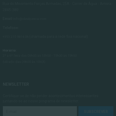
Rua do Movimento Forças Armadas, 25A - Correr de Água - Amora -
2845-380
Email:
info@idealpesca.com
Telefone:
(chamada para a rede fixa nacional)
+351 215 9814 06
Horário:
2ª a 6ª feira das 09h00 às 13h00 - 15h00 às 19h00
Sábado das 09h00 às 13h00
NEWSLETTER
Certifique-se de não perder acontecimentos interessantes
juntando-se ao nosso programa de newsletter.