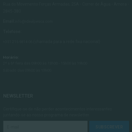
Rua do Movimento Forças Armadas, 25A - Correr de Água - Amora -
2845-380
Email:
info@idealpesca.com
Telefone:
(chamada para a rede fixa nacional)
+351 215 9814 06
Horário:
2ª a 6ª feira das 09h00 às 13h00 - 15h00 às 19h00
Sábado das 09h00 às 13h00
NEWSLETTER
Certifique-se de não perder acontecimentos interessantes
juntando-se ao nosso programa de newsletter.