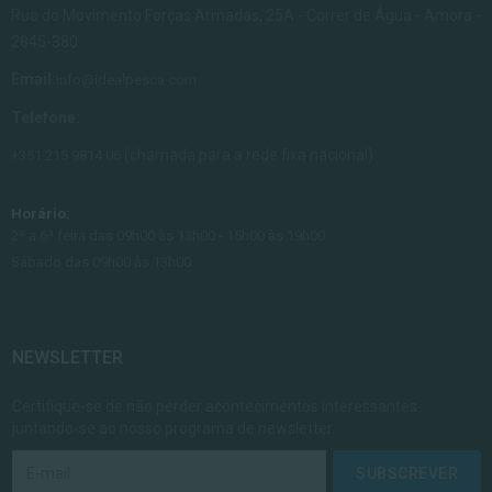
Rua do Movimento Forças Armadas, 25A - Correr de Água - Amora -
2845-380
Email:
info@idealpesca.com
Telefone:
(chamada para a rede fixa nacional)
+351 215 9814 06
Horário:
2ª a 6ª feira das 09h00 às 13h00 - 15h00 às 19h00
Sábado das 09h00 às 13h00
NEWSLETTER
Certifique-se de não perder acontecimentos interessantes
juntando-se ao nosso programa de newsletter.