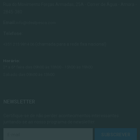
Rua do Movimento Forças Armadas, 25A - Correr de Água - Amora -
2845-380
Email:
info@idealpesca.com
Telefone:
(chamada para a rede fixa nacional)
+351 215 9814 06
Horário:
2ª a 6ª feira das 09h00 às 13h00 - 15h00 às 19h00
Sábado das 09h00 às 13h00
NEWSLETTER
Certifique-se de não perder acontecimentos interessantes
juntando-se ao nosso programa de newsletter.