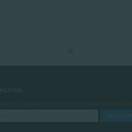
WSLETTER
tifique-se de não perder acontecimentos interessantes juntando-se ao