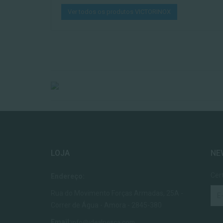
Ver todos os produtos VICTORINOX
LOJA
NE
Cer
Endereço:
Rua do Movimento Forças Armadas, 25A -
Correr de Água - Amora - 2845-380
Email:
info@idealpesca.com