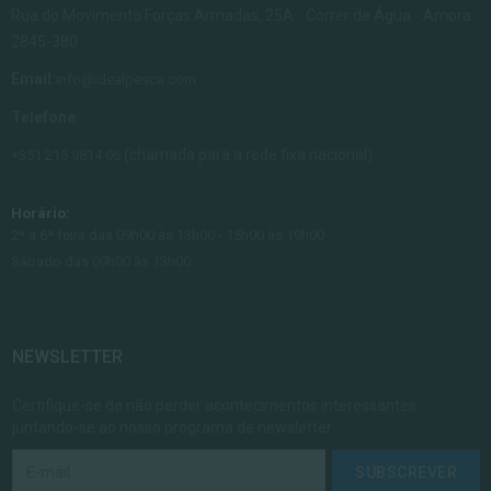
Rua do Movimento Forças Armadas, 25A - Correr de Água - Amora -
2845-380
Email:
info@idealpesca.com
Telefone:
(chamada para a rede fixa nacional)
+351 215 9814 06
Horário:
2ª a 6ª feira das 09h00 às 13h00 - 15h00 às 19h00
Sábado das 09h00 às 13h00
NEWSLETTER
Certifique-se de não perder acontecimentos interessantes
juntando-se ao nosso programa de newsletter.