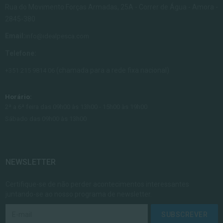
Rua do Movimento Forças Armadas, 25A - Correr de Água - Amora -
2845-380
Email:
info@idealpesca.com
Telefone:
(chamada para a rede fixa nacional)
+351 215 9814 06
Horário:
2ª a 6ª feira das 09h00 às 13h00 - 15h00 às 19h00
Sábado das 09h00 às 13h00
NEWSLETTER
Certifique-se de não perder acontecimentos interessantes
juntando-se ao nosso programa de newsletter.