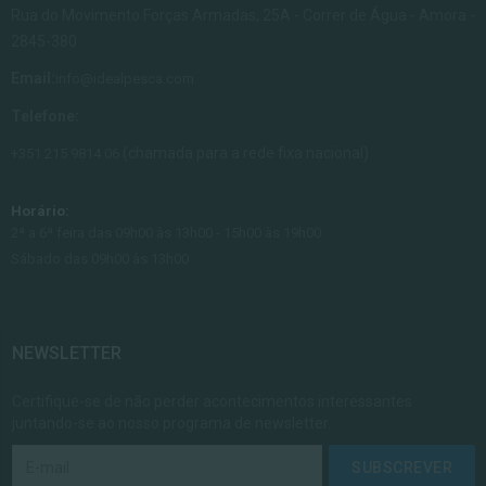
Rua do Movimento Forças Armadas, 25A - Correr de Água - Amora -
2845-380
Email:
info@idealpesca.com
Telefone:
(chamada para a rede fixa nacional)
+351 215 9814 06
Horário:
2ª a 6ª feira das 09h00 às 13h00 - 15h00 às 19h00
Sábado das 09h00 às 13h00
NEWSLETTER
Certifique-se de não perder acontecimentos interessantes
juntando-se ao nosso programa de newsletter.