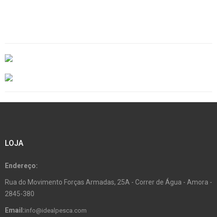
LOJA
Endereço:
Rua do Movimento Forças Armadas, 25A - Correr de Água - Amora -
2845-380
Email:
info@idealpesca.com