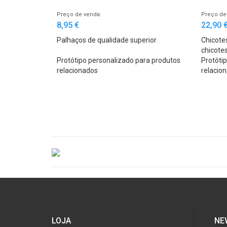
Preço de venda:
Preço de
8,95 €
22,90 
Palhaços de qualidade superior
Chicote
chicote
Protótipo personalizado para produtos
avermel
Protóti
relacionados
relacio
LOJA
NE