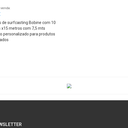
 venda:
€
s de surfcasting Bobine com 10
s x15 metros com 7,5 mts
hado e 7,5 mts transparente
po personalizado para produtos
nados
WSLETTER