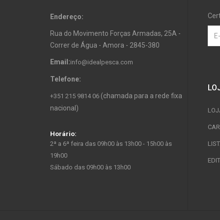
Cer
Endereço:
Rua do Movimento Forças Armadas, 25A -
Correr de Água - Amora - 2845-380
Email:
info@idealpesca.com
Telefone:
LO
(chamada para a rede fixa
+351 215 9814 06
nacional)
LOJ
CAR
Horário:
2ª a 6ª feira das 09h00 às 13h00 - 15h00 às
LIS
19h00
EDI
Sábado das 09h00 às 13h00