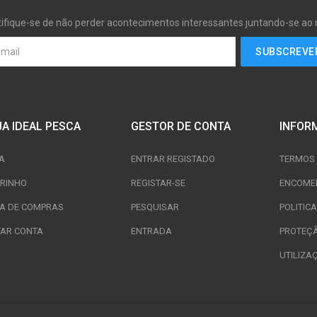
tifique-se de não perder acontecimentos interessantes juntando-se ao
JA IDEAL PESCA
GESTOR DE CONTA
INFOR
A
ENTRAR REGISTADO
TERMOS 
RINHO
REGISTAR-SE
ENCOME
TA DE COMPRAS
PESQUISAR
POLITIC
TAR CONTA
ENTRADA
PROTEÇ
UTILIZA