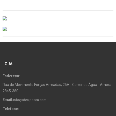
LOJA
Endereço:
Rua do Movimento Forças Armadas, 25A - Correr de Água - Amora -
2845-380
Email:
info@idealpesca.com
Telefone: