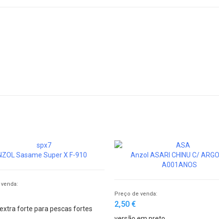
ZOL Sasame Super X F-910
Anzol ASARI CHINU C/ ARG
A001ANOS
 venda:
Preço de venda:
2,50 €
extra forte para pescas fortes
versão em preto