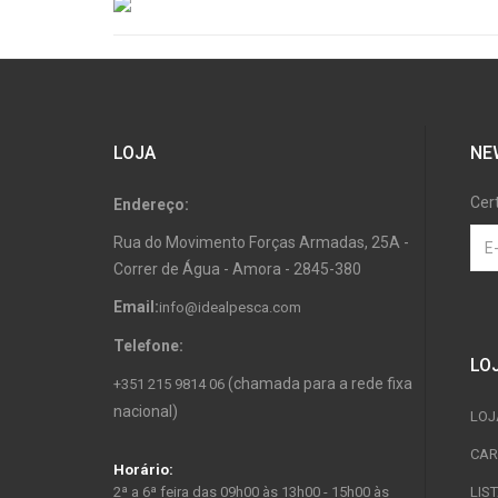
LOJA
NE
Cer
Endereço:
Rua do Movimento Forças Armadas, 25A -
Correr de Água - Amora - 2845-380
Email:
info@idealpesca.com
Telefone:
LO
(chamada para a rede fixa
+351 215 9814 06
nacional)
LOJ
CAR
Horário:
2ª a 6ª feira das 09h00 às 13h00 - 15h00 às
LIS