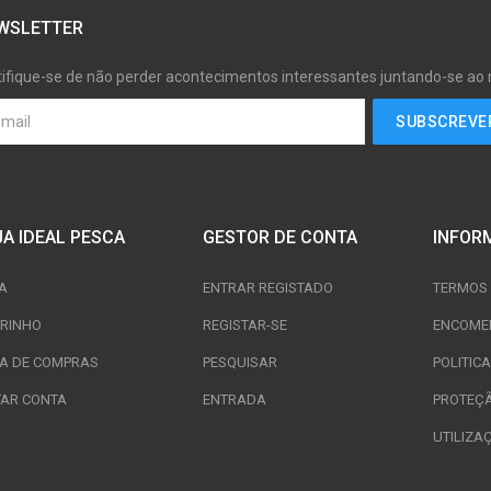
WSLETTER
tifique-se de não perder acontecimentos interessantes juntando-se ao
JA IDEAL PESCA
GESTOR DE CONTA
INFOR
A
ENTRAR REGISTADO
TERMOS 
RINHO
REGISTAR-SE
ENCOME
TA DE COMPRAS
PESQUISAR
POLITIC
TAR CONTA
ENTRADA
PROTEÇ
UTILIZA