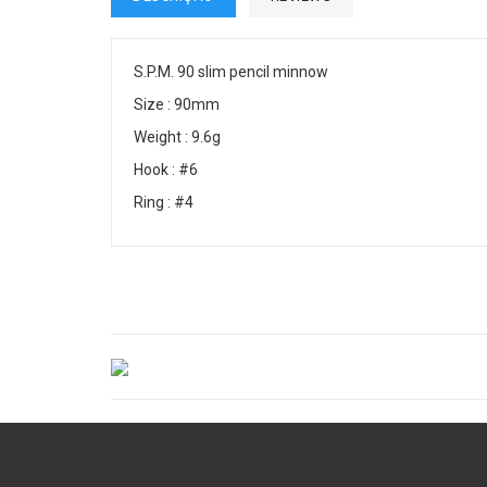
S.P.M. 90 slim pencil minnow
Size : 90mm
Weight : 9.6g
Hook : #6
Ring : #4