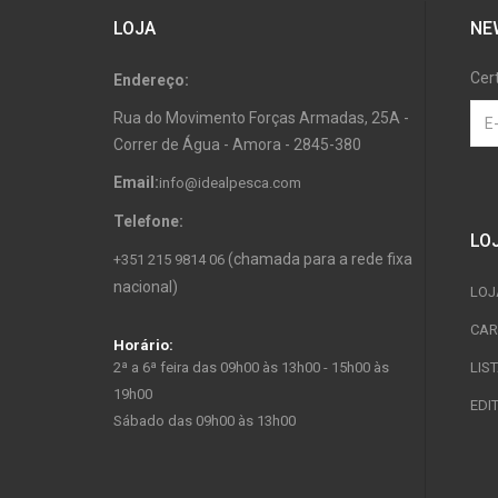
LOJA
NE
Cer
Endereço:
Rua do Movimento Forças Armadas, 25A -
Correr de Água - Amora - 2845-380
Email:
info@idealpesca.com
Telefone:
LO
(chamada para a rede fixa
+351 215 9814 06
nacional)
LOJ
CAR
Horário:
2ª a 6ª feira das 09h00 às 13h00 - 15h00 às
LIS
19h00
EDI
Sábado das 09h00 às 13h00