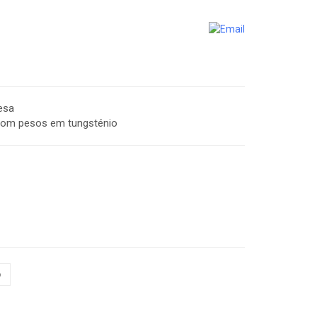
esa
com pesos em tungsténio
o