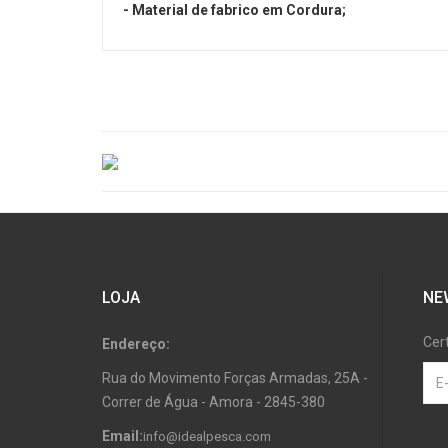
- Material de fabrico em Cordura;
LOJA
NE
Cer
Endereço:
Rua do Movimento Forças Armadas, 25A -
Correr de Água - Amora - 2845-380
Email:
info@idealpesca.com