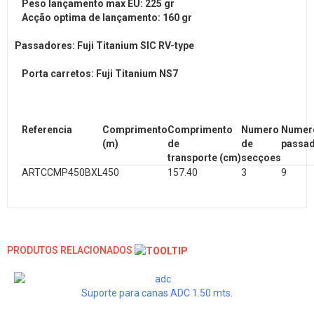
Peso lançamento max EU: 225 gr
Acção optima de lançamento: 160 gr
Passadores: Fuji Titanium SIC RV-type
Porta carretos: Fuji Titanium NS7
Referencia
Comprimento
Comprimento
Numero
Numer
(m)
de
de
passa
transporte (cm)
secçoes
ARTCCMP450BXL
450
157.40
3
9
PRODUTOS RELACIONADOS
Suporte para canas ADC 1.50 mts.